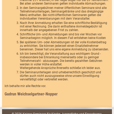
maximal 25 Personen, in der Regel sogar nur bei 20 Teilnehmern.
Bei allen anderen Seminaren gelten individuelle Abmachungen.
In den Seminargebühren meiner öffentlichen Seminare sind alle
Teilnehmerunterlagen, Seminargetränke und das dreigängige
Menü enthalten. Bei nicht-öffentlichen Seminaren gelten die
individuellen Vereinbarungen mit dem Veranstalter.
Nach Ihrer Anmeldung erhalten Sie eine schriftliche Bestätigung
mit einer Rechnung. Die darin enthaltene Anmeldegebühr ist
innerhalb der angegebenen Frist zu zahlen.
Schriftliche Um- und Abmeldungen sind bis vier Wochen vor
Seminarbeginn möglich. In diesem Fall entstehen keine Kosten
Bei späteren Um- oder Abmeldungen ist der volle Kostenbeitrag
zu entrichten. Sie können jederzeit einen Ersatzteilnehmer
benennen. Dieser hat uns eine eigene Anmeldung zu übersenden.
Ich bin berechtigt, die Veranstaltung aus wichtigem Grund -
insbesondere bei Erkrankung meinerseits oder zu geringer
Teilnehmerzahl - abzusagen. Die bereits gezahlten Gebühren
werden in voller Höhe erstattet.
Weitergehende Ansprüche Ihrerseits schließe ich leider aus.
Die Seminarunterlagen sind urheberrechtlich geschützt und
dürfen auch nicht auszugsweise ohne unsere Einwilligung
vervielfältigt oder verbreitet werden.
Ich behalte mir alle Rechte vor.
Gudrun Weichselgartner-Nopper