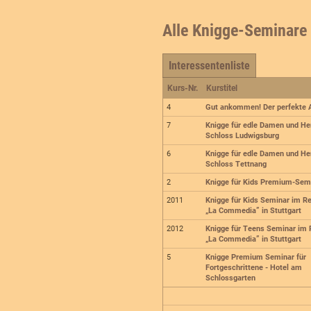
Alle Knigge-Seminare
Interessentenliste
Kurs-Nr.
Kurstitel
4
Gut ankommen! Der perfekte A
7
Knigge für edle Damen und He
Schloss Ludwigsburg
6
Knigge für edle Damen und He
Schloss Tettnang
2
Knigge für Kids Premium-Sem
2011
Knigge für Kids Seminar im R
„La Commedia” in Stuttgart
2012
Knigge für Teens Seminar im 
„La Commedia” in Stuttgart
5
Knigge Premium Seminar für
Fortgeschrittene - Hotel am
Schlossgarten